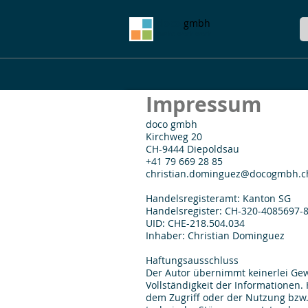
doco
gmbh
make work work
Impressum
doco gmbh
Kirchweg 20
CH-9444 Diepoldsau
+41 79 669 28 85
christian.dominguez@docogmbh.c
Handelsregisteramt: Kanton SG
Handelsregister: CH-320-4085697-
UID: CHE-218.504.034
Inhaber: Christian Dominguez
Haftungsausschluss
Der Autor übernimmt keinerlei Gewäh
Vollständigkeit der Informationen
dem Zugriff oder der Nutzung bzw.