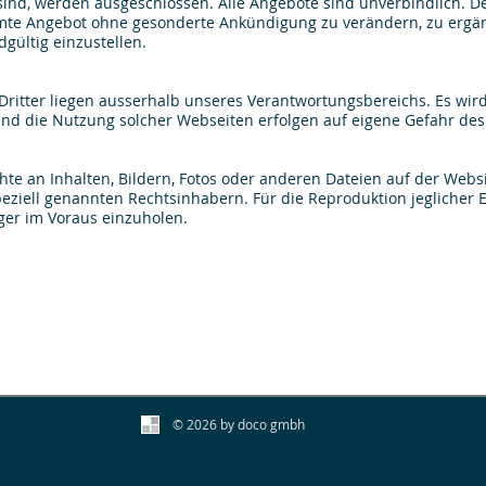
ind, werden ausgeschlossen. Alle Angebote sind unverbindlich. Der
samte Angebot ohne gesonderte Ankündigung zu verändern, zu ergän
dgültig einzustellen.
Dritter liegen ausserhalb unseres Verantwortungsbereichs. Es wird
und die Nutzung solcher Webseiten erfolgen auf eigene Gefahr des
te an Inhalten, Bildern, Fotos oder anderen Dateien auf der Websi
iell genannten Rechtsinhabern. Für die Reproduktion jeglicher El
er im Voraus einzuholen.
© 2026 by doco gmbh